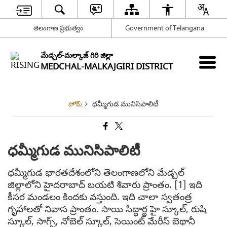
తెలంగాణ ప్రభుత్వం
Government of Telangana
మేడ్చల్-మల్కాజ్ గిరి జిల్లా
MEDCHAL-MALKAJGIRI DISTRICT
ధమ్మీగుడ మునిసిపాలిటీ
హోమ్
ధమ్మీగుడ మునిసిపాలిటీ
ధమ్మీగుడ భారతదేశంలోని తెలంగాణలోని మేడ్చల్
జిల్లాలోని హైదరాబాద్ బయటి శివారు ప్రాంతం. [1] ఇది
కీసర మండలం కిందకు వస్తుంది. ఇది చాలా స్వతంత్ర
గృహాలతో నివాస ప్రాంతం. సాయి సిద్ధార్థ హై స్కూల్, రుషి
స్కూల్, సాగ్స్, నోబెల్ స్కూల్, సెయింట్ మేరీస్ బెథానీ