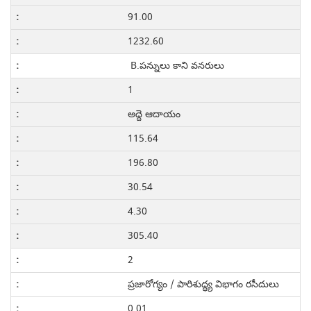
91.00
1232.60
B.పన్నులు కాని వనరులు
1
అద్దె ఆదాయం
115.64
196.80
30.54
4.30
305.40
2
ప్రజారోగ్యం / పారిశుద్ధ్య విభాగం రసీదులు
0.01