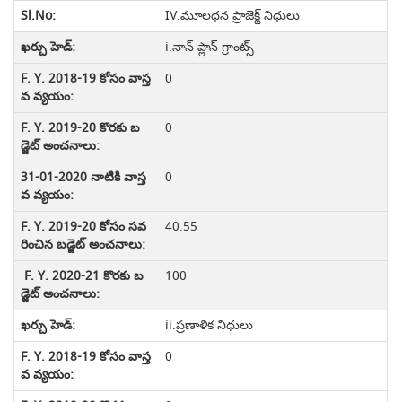
IV.మూలధన ప్రాజెక్ట్ నిధులు
i.నాన్ ప్లాన్ గ్రాంట్స్
0
0
0
40.55
100
ii.ప్రణాళిక నిధులు
0