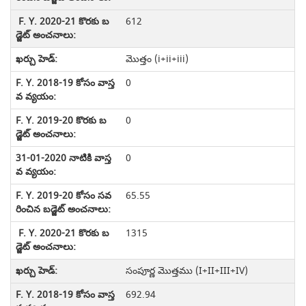
612
మొత్తం (i+ii+iii)
0
0
0
65.55
1315
సంపూర్ణ మొత్తము (I+II+III+IV)
692.94