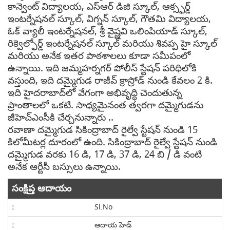
కాన్వెంట్ విద్యాలయ, ఎస్ఆర్ డిజి స్కూల్, ఆక్స్ఫర్డ్
ఇంటర్నేషనల్ స్కూల్, విగ్నన్ స్కూల్, గౌతమి విద్యాలయ,
ఓక్ వ్యాలీ ఇంటర్నేషనల్, శ్రీ వైష్ణవి ఒలింపియాడ్ స్కూల్,
రిక్వెల్ఫోర్డ్ ఇంటర్నేషనల్ స్కూల్ మరియు శివప్ప హై స్కూల్
మరియు అనేక ఇతర పాఠశాలలు కూడా సమీపంలో
ఉన్నాయి. ఇది జమ్మహర్నగర్ పోలీస్ స్టేషన్ పరిధిలోకి
వస్తుంది, ఇది దమ్మైగుడ రాజీవ్ క్రాస్రోడ్ నుండి కేవలం 2 కి.
ఇది హైదరాబాద్‌లో వేగంగా అభివృద్ధి చెందుతున్న
ప్రాంతాలలో ఒకటి. సాధ్యమైనంత త్వరగా దమ్మైగుడను
జీహెచ్‌ఎంసీకి చేర్చనున్నారు ..
రవాణా దమ్మైగుడ సికింద్రాబాద్ రైల్వే స్టేషన్ నుండి 15
కిలోమీటర్ల దూరంలో ఉంది. సికింద్రాబాద్ రైల్వే స్టేషన్ నుండి
దమ్మైగుడ వరకు 16 డి, 17 డి, 37 డి, 24 బి / డి వంటి
అనేక ఆర్టీసీ బస్సులు ఉన్నాయి.
సంక్షిప్త ఆదాయం
Sl.No
ఆదాయ హెడ్