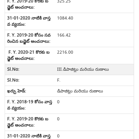
325.25
1084.40
166.42
2216.00
III.డిపాజిట్లు మరియు రుణాలు
F.
డిపాజిట్లు మరియు రుణాలు
0
0
0