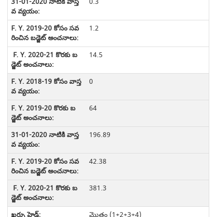
0.3
1.2
14.5
0
64
196.89
42.38
381.3
మొత్తం (1+2+3+4)