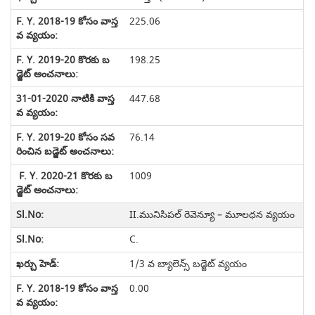
225.06
198.25
447.68
76.14
1009
II.మునిసిపల్ రెవెన్యూ – మూలధన వ్యయం
C.
1/3 వ బ్యాలెన్స్ బడ్జెట్ వ్యయం
0.00