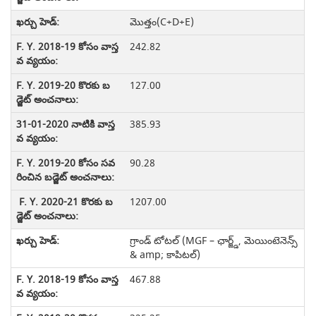
మొత్తం(C+D+E)
242.82
127.00
385.93
90.28
1207.00
గ్రాండ్ టోటల్ (MGF – ఛార్జ్డ్, మెయింటెనెన్స్
& amp; కాపిటల్)
467.88