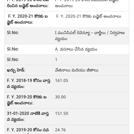
అంచనాలు
F. Y. 2020-21 కొరకు బడ్జెట్ అంచనాలు
I.మునిసిపల్ రెవెన్యూ – ఛార్జీలు / నిర్వహణ
వ్యయం
A. వసూలు చేసిన వ్యయం
1
వేతనాలు మరియు జీతాలు
161.05
30.00
151.50
24.76