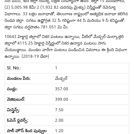
నది ముసి, ఇది జిల్లా యొక్క దక్షిణ సరిహద్దుగా ఉంది. జిల్లా 15 మండలాలు,
(2) 5,005.98 కిమీ 2 (1,932.82 చదరపు మైళ్ళు) విస్తీర్ణంతో రెవెన్యూ
విభాగాలు. 33 లక్షల జనాభాతో, తెలంగాణ రాష్ట్రంలో అత్యధిక జనాభా కలిగిన
రెండవ జిల్లా. సగటు ఉష్ణోగ్రత 32 సి గరిష్టంగా 44 సి మరియు 9 సి కనిష్టంతో.
జిల్లా సగటు వర్షపాతం 781.051 మి.మీ.
10643 హెక్టార్ల జిల్లాలో నికర పంటలు ఉన్నాయి, వీటిలో మేడ్చల్-మల్కాజ్గిరి
జిల్లాలో 4115.25 హెక్టార్ల విస్తీర్ణంలో నికర ఉద్యాన పంటలు సాగు
చేయబడ్డాయి. మండల వారీగా పంటలు పండించిన వివరాలు ఈ క్రింది విధంగా
ఉన్నాయి. (2018-19 డేటా)
1
మేడ్చల్
357.00
399.00
7.50
2.00
1.20