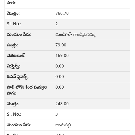
766.70
2
దుండిగల్- గాండిమైసమ్మ
79.00
169.00
0.00
0.00
0.00
248.00
3
బాచుపల్లి