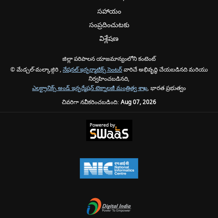
సహాయం
సంప్రదించుటకు
విశ్లేషణ
జిల్లా పరిపాలన యాజమాన్యంలోని కంటెంట్
© మేడ్చల్-మల్కాజ్గిరి ,
నేషనల్ ఇన్ఫర్మాటిక్స్ సెంటర్
వారిచే అభివృద్ధి చేయబడినది మరియు
నిర్వహించబడినది,
ఎలక్ట్రానిక్స్ అండ్ ఇన్ఫర్మేషన్ టెక్నాలజీ మంత్రిత్వ శాఖ
, భారత ప్రభుత్వం
చివరిగా నవీకరించబడింది:
Aug 07, 2026