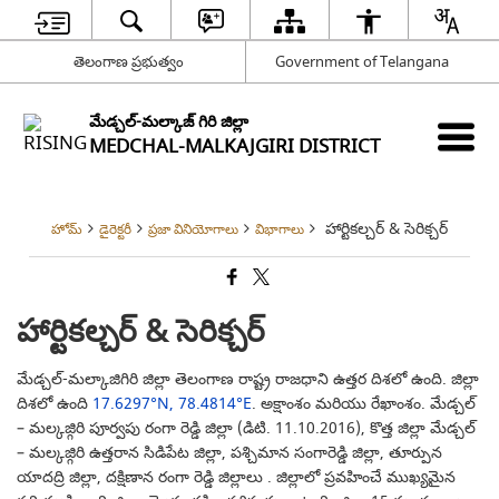
తెలంగాణ ప్రభుత్వం
Government of Telangana
మేడ్చల్-మల్కాజ్ గిరి జిల్లా
MEDCHAL-MALKAJGIRI DISTRICT
హార్టికల్చర్ & సెరిక్చర్
హోమ్
డైరెక్టరీ
ప్రజా వినియోగాలు
విభాగాలు
హార్టికల్చర్ & సెరిక్చర్
మేడ్చల్-మల్కాజిగిరి జిల్లా తెలంగాణ రాష్ట్ర రాజధాని ఉత్తర దిశలో ఉంది. జిల్లా
దిశలో ఉంది
17.6297°N, 78.4814°E
. అక్షాంశం మరియు రేఖాంశం. మేడ్చల్
– మల్కజ్గిరి పూర్వపు రంగా రెడ్డి జిల్లా (డిటి. 11.10.2016), కొత్త జిల్లా మేడ్చల్
– మల్కజ్గిరి ఉత్తరాన సిడిపేట జిల్లా, పశ్చిమాన సంగారెడ్డి జిల్లా, తూర్పున
యాదద్రి జిల్లా, దక్షిణాన రంగా రెడ్డి జిల్లాలు . జిల్లాలో ప్రవహించే ముఖ్యమైన