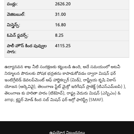
2626.20
31.00
16.80
8.25
4115.25
ఉద్యానవన శాఖ నీటి సంరక్షణకు కట్టుబడి ఉంది, అదే సమయంలో అటవీ
నిర్మూలన పౌరులకు పోషక భద్రతను కాపాడుకోవడం ద్వారా మిషన్ ఫర్
ఇంటిగ్రేటెడ్ డెవలప్‌మెంట్ ఆఫ్ హార్టికల్చర్ (మిడ్), రాష్ట్రీయ కృషి వికాస్
యోజన (ఆర్కెవివై), తెలంగాణ స్టేట్ మైక్రో ఇరిగేషన్ ప్రాజెక్ట్ (టిఎస్‌ఎమ్‌ఐపి) ),
తెలంగాణ కు హరితా హరం (టికెహెచ్), రాష్ట్ర వెదురు మిషన్ (ఎస్బిఎం) &
amp; క్లస్టర్ మోడ్ కింద సబ్ మిషన్ ఫర్ అగ్రో ఫారెస్ట్రీ (SMAF).
ఉపయోగ నిబంధనలు