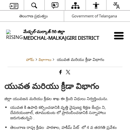
తెలంగాణ ప్రభుత్వం
Government of Telangana
మేడ్చల్-మల్కాజ్ గిరి జిల్లా
MEDCHAL-MALKAJGIRI DISTRICT
యువత మరియు క్రీడా విభాగం
హోమ్
విభాగాలు
యువత మరియు క్రీడా విభాగం
జిల్లా యువజన మరియు క్రీడల శాఖ ఈ క్రింది విధులు నిర్వర్తించును.
యువత కి ఉపాధి కల్పించడానికి వృత్తి నైపుణ్య శిక్షణ కేంద్రం ని,
దేవరయంజాల్, తూముకుంట లో ప్రారంబించడానికి సన్నాహాలు
జరుగుతున్నవి .
తెలంగాణ రాష్త్ర క్రీడల పాఠశాల, హకీమ్ పేట్ లో 4 వ తరగతి ప్రవేశం