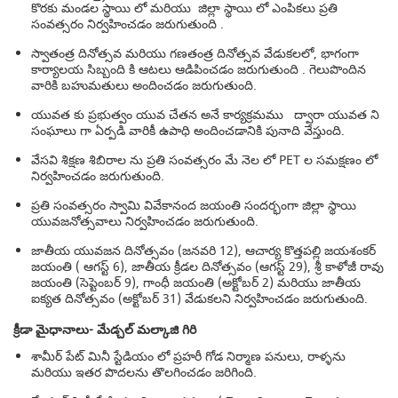
కొరకు మండల స్థాయి లో మరియు జిల్లా స్థాయి లో ఎంపికలు ప్రతి
సంవత్సరం నిర్వహించడం జరుగుతుంది .
స్వాతంత్ర దినోత్సవ మరియు గణతంత్ర దినోత్సవ వేడుకలలో, భాగంగా
కార్యాలయ సిబ్బంది కి ఆటలు ఆడిపించడం జరుగుతుంది . గెలుపొందిన
వారికి బహుమతులు అందించడం జరుగుతుంది.
యువత కు ప్రభుత్వం యువ చేతన అనే కార్యక్రమము ద్వారా యువత ని
సంఘాలు గా ఏర్పడి వారికీ ఉపాధి అందించడానికి పునాది వేస్తుంది.
వేసవి శిక్షణ శిబిరాల ను ప్రతి సంవత్సరం మే నెల లో PET ల సమక్షణం లో
నిర్వహించడం జరుగుతుంది.
ప్రతి సంవత్సరం స్వామి వివేకానంద జయంతి సందర్భంగా జిల్లా స్థాయి
యువజనోత్సవాలు నిర్వహించడం జరుగుతుంది.
జాతీయ యువజన దినోత్సవం (జనవరి 12), ఆచార్య కొత్తపల్లి జయశంకర్
జయంతి ( ఆగస్ట్ 6), జాతీయ క్రీడల దినోత్సవం (ఆగస్ట్ 29), శ్రీ కాళోజీ రావు
జయంతి (సెప్టెంబర్ 9), గాంధీ జయంతి (అక్టోబర్ 2) మరియు జాతీయ
ఐక్యత దినోత్సవం (అక్టోబర్ 31) వేడుకలని నిర్వహించడం జరుగుతుంది.
క్రీ
డా మైధానాలు- మేడ్చల్ మల్కాజి గిరి
శామీర్ పేట్ మినీ స్టేడియం లో ప్రహరీ గోడ నిర్మాణ పనులు, రాళ్ళను
మరియు ఇతర పొదలను తొలగించడం జరిగింది.