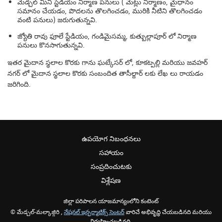
మేడ్చల్ మినీ స్టేడియం నిర్మాణ పనులు ( మెట్లు నిర్మాణం, మైధానం
సమానం చేయడం, పొదలను తొలగించడం, మురికి నీటిని తొలగించడం
వంటి పనులు) జరుగుతున్నవి.
జ్యోతి రావు ఫూలే స్టేడియం, గండిమైసమ్మ, కుత్బుల్లాపూర్ లో నిర్మాణ
పనులు కొనసాగుతున్నవి.
ఇతర మైదాన స్థలాల కొరకు గాను ఘట్కేసర్ లో, కూకట్పల్లి మరియు జవహర్
నగర్ లో మైదాన స్థలాల కొరకు సంబందిత తాసీల్దార్ లకు లేఖ లు రాయడం
జరిగింది.
ఉపయోగ నిబంధనలు
సహాయం
సంప్రదించుటకు
విశ్లేషణ
జిల్లా పరిపాలన యాజమాన్యంలోని కంటెంట్
© మేడ్చల్-మల్కాజ్గిరి ,
నేషనల్ ఇన్ఫర్మాటిక్స్ సెంటర్
వారిచే అభివృద్ధి చేయబడినది మరియు
నిర్వహించబడినది,