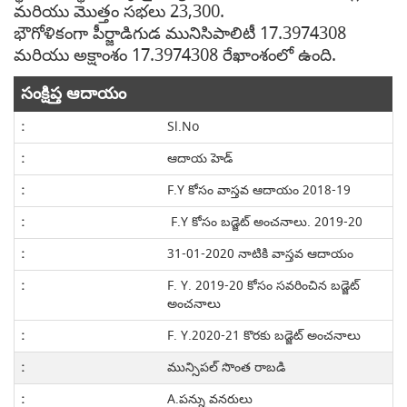
మరియు మొత్తం సభలు 23,300.
భౌగోళికంగా పీర్జాడిగుడ మునిసిపాలిటీ 17.3974308
మరియు అక్షాంశం 17.3974308 రేఖాంశంలో ఉంది.
సంక్షిప్త ఆదాయం
Sl.No
ఆదాయ హెడ్
F.Y కోసం వాస్తవ ఆదాయం 2018-19
F.Y కోసం బడ్జెట్ అంచనాలు. 2019-20
31-01-2020 నాటికి వాస్తవ ఆదాయం
F. Y. 2019-20 కోసం సవరించిన బడ్జెట్
అంచనాలు
F. Y.2020-21 కొరకు బడ్జెట్ అంచనాలు
మున్సిపల్ సొంత రాబడి
A.పన్ను వనరులు