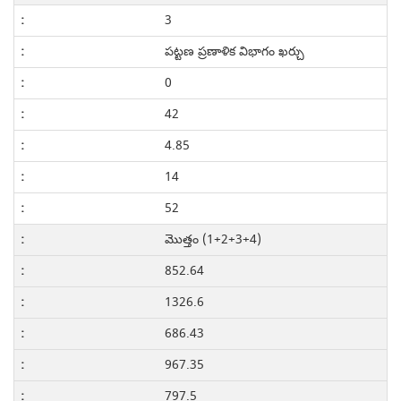
3
పట్టణ ప్రణాళిక విభాగం ఖర్చు
0
42
4.85
14
52
మొత్తం (1+2+3+4)
852.64
1326.6
686.43
967.35
797.5