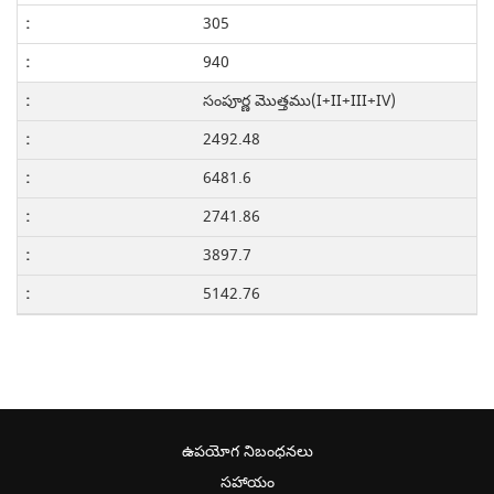
305
940
సంపూర్ణ మొత్తము(I+II+III+IV)
2492.48
6481.6
2741.86
3897.7
5142.76
ఉపయోగ నిబంధనలు
సహాయం