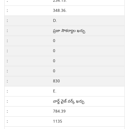
234.15.
348.36.
D.
ప్రజా సౌకర్యాల ఖర్చు
0
0
0
0
830
E.
వార్డ్ వైజ్ వర్క్ ఖర్చు
784.39
1135