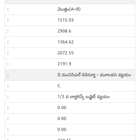
మొత్తం(A+B)
1515.93
2908.6
1364.62
2072.55
2191.9
II.మునిసిపల్ రెవెన్యూ – మూలధన వ్యయం
C.
1/3 వ బ్యాలెన్స్ బడ్జెట్ వ్యయం
0.00.
0.00.
0.00.