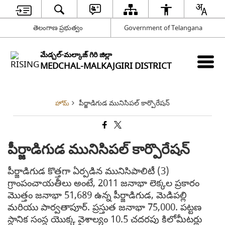
తెలంగాణ ప్రభుత్వం
Government of Telangana
మేడ్చల్-మల్కాజ్ గిరి జిల్లా
MEDCHAL-MALKAJGIRI DISTRICT
పీర్జాడిగుడ మునిసిపల్ కార్పొరేషన్
హోమ్
పీర్జాడిగుడ మునిసిపల్ కార్పొరేషన్
పీర్జాడిగుడ కొత్తగా ఏర్పడిన మునిసిపాలిటీ (3)
గ్రాంపంచాయతీలు అంటే, 2011 జనాభా లెక్కల ప్రకారం
మొత్తం జనాభా 51,689 ఉన్న పీర్జాడిగుడ, మెడిపల్లి
మరియు పార్వతాపూర్. ప్రస్తుత జనాభా 75,000. పట్టణ
స్థానిక సంస్థ యొక్క వైశాల్యం 10.5 చదరపు కిలోమీటర్లు