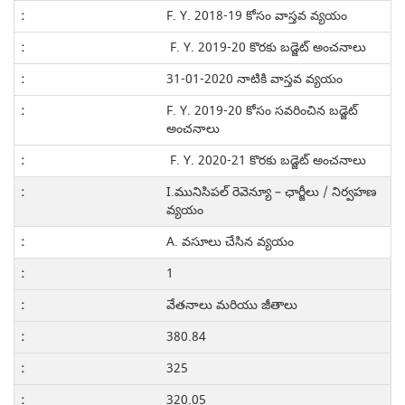
F. Y. 2018-19 కోసం వాస్తవ వ్యయం
F. Y. 2019-20 కొరకు బడ్జెట్ అంచనాలు
31-01-2020 నాటికి వాస్తవ వ్యయం
F. Y. 2019-20 కోసం సవరించిన బడ్జెట్
అంచనాలు
F. Y. 2020-21 కొరకు బడ్జెట్ అంచనాలు
I.మునిసిపల్ రెవెన్యూ – ఛార్జీలు / నిర్వహణ
వ్యయం
A. వసూలు చేసిన వ్యయం
1
వేతనాలు మరియు జీతాలు
380.84
325
320.05