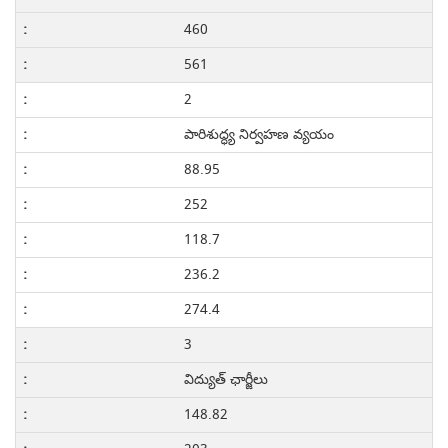
460
561
2
పారిశుద్ధ్య నిర్వహణ వ్యయం
88.95
252
118.7
236.2
274.4
3
విద్యుత్ ఛార్జీలు
148.82