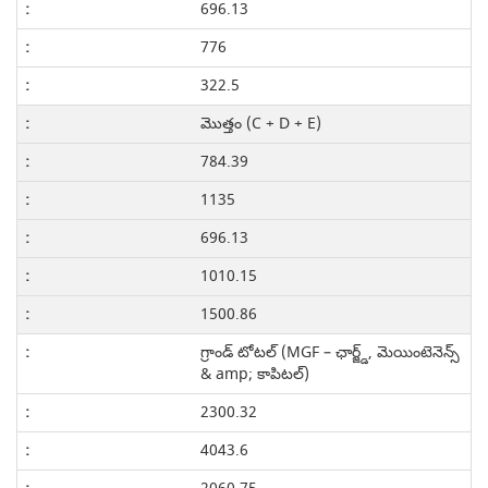
696.13
776
322.5
మొత్తం (C + D + E)
784.39
1135
696.13
1010.15
1500.86
గ్రాండ్ టోటల్ (MGF – ఛార్జ్డ్, మెయింటెనెన్స్
& amp; కాపిటల్)
2300.32
4043.6